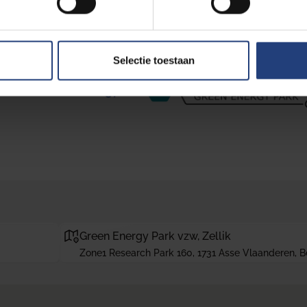
imate Technology
Selectie toestaan
Green Energy Park vzw, Zellik
Zone1 Research Park 160, 1731 Asse Vlaanderen, B