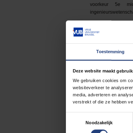
voorkeur 5e mid
ingenieurswetensch
Wat mag je verwach
Geen klassieke les
onderzoekers en ex
Toestemming
Duik met echte 
⚡
elektrische vo
🌊
offshore win
Deze website maakt gebruik
📡
IoT en big da
We gebruiken cookies om cont
Een inspirerend
websiteverkeer te analyseren
media, adverteren en analys
Bezoek aan de 
verstrekt of die ze hebben v
(energie, circul
Toestemmingsselectie
Live voorstell
Noodzakelijk
Kennismaking m