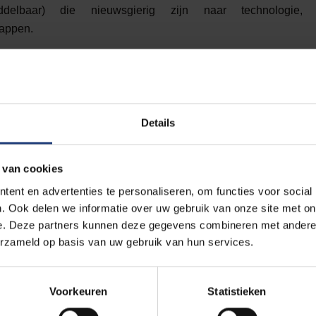
delbaar) die nieuwsgierig zijn naar technologie,
appen.
ten?
dag, maar proefsessies, demonstraties en inspirerende verh
perten van de VUB:
Details
professoren in sessies over:
ertuigen en hun klimaatimpact
denergie en slimme technologie
 van cookies
ta als motor voor klimaatoplossingen
ent en advertenties te personaliseren, om functies voor social
e getuigenis over studeren en werken als STEM-ingenieur
. Ook delen we informatie over uw gebruik van onze site met on
e. Deze partners kunnen deze gegevens combineren met andere i
proeftuinen van Green Energy Park
erzameld op basis van uw gebruik van hun services.
air bouwen en waterstof)
ing van de racewagen van het VUB Racing Team
Voorkeuren
Statistieken
et de VUB, haar ingenieursopleidingen en het klimaatinitiat