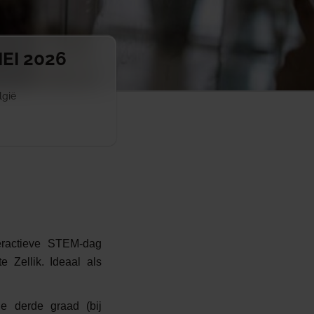
EI 2026
lgië
eractieve STEM-dag
 Zellik. Ideaal als
e derde graad (bij