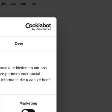
 duurzaamheid en
alen, gebracht door
Over
 media te bieden en om ons
ze partners voor social
nformatie die u aan ze heeft
Marketing
ief FACT – Flanders