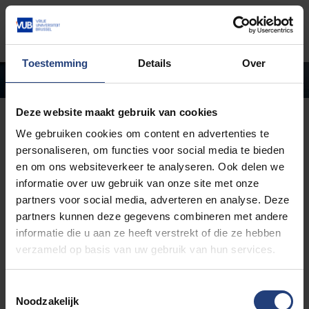
Skip to main content
Detected timezone
Togg
CLOSED
Vrije-Universiteit-Brussel-VUB
Toestemming
Details
Over
VENUE
OK
Deze website maakt gebruik van cookies
We gebruiken cookies om content en advertenties te
personaliseren, om functies voor social media te bieden
en om ons websiteverkeer te analyseren. Ook delen we
informatie over uw gebruik van onze site met onze
partners voor social media, adverteren en analyse. Deze
partners kunnen deze gegevens combineren met andere
informatie die u aan ze heeft verstrekt of die ze hebben
verzameld op basis van uw gebruik van hun services.
T
Noodzakelijk
o