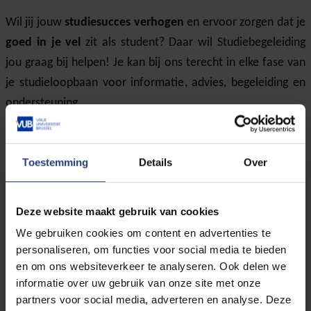
Wil jij jouw
studiesucces verhogen
en ervoor zorgen dat je
goed in je vel
zit als student? Daar wil Studiebegeleiding
jou graag bij helpen! Je kan bij ons terecht in elke fase van
je studieloopbaan voor informatie, advies, begeleiding en
ondersteuning.
Onze dienst Studiebegeleiding bestaat uit een team van:
Toestemming
Details
Over
studiebegeleiders,
studentenpsychologen,
studietrajectbegeleiders,
Deze website maakt gebruik van cookies
carrièrebegeleiders,
We gebruiken cookies om content en advertenties te
en tutors.
personaliseren, om functies voor social media te bieden
en om ons websiteverkeer te analyseren. Ook delen we
Het
team van studietrajectbegeleiders
helpt je graag
informatie over uw gebruik van onze site met onze
verder rond thema zoals:
partners voor social media, adverteren en analyse. Deze