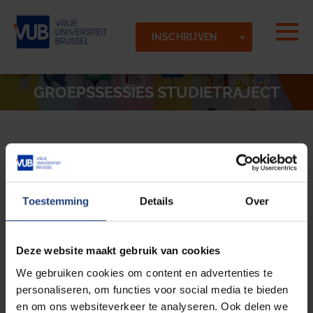
Skip to main content
Gedetecteerde tijdzone
Togg
TOGGLE DR
Vrije-Universiteit-Brussel-VUB
INSCHRIJVEN
OK
GROEPSSESSIES STUDIETRAJECT
Infosessie overstappers KUL-VUB (psychologie)
Krijg alle nodige info om je overstap naar de VUB vlot te
Toestemming
Details
Over
laten verlopen!
Deze website maakt gebruik van cookies
Na het volgen van deze Infosessie/Q&A/workshop weet
We gebruiken cookies om content en advertenties te
je…
personaliseren, om functies voor social media te bieden
Op welke vrijstellingen je recht hebt aan de VUB.
en om ons websiteverkeer te analyseren. Ook delen we