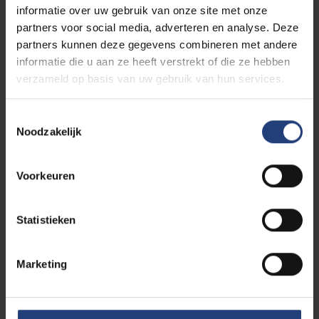
Hoe het juist zit met je drempel en studievoortgang.
informatie over uw gebruik van onze site met onze
Hoe je individueel studietraject er dit academiejaar zal
partners voor social media, adverteren en analyse. Deze
uitzien.
partners kunnen deze gegevens combineren met andere
informatie die u aan ze heeft verstrekt of die ze hebben
verzameld op basis van uw gebruik van hun services.
Workshop: Individueel Studietraject
T
Hulp bij jouw individueel studietraject. Krijg een antwoord
Noodzakelijk
o
op al je vragen rond je vakkenpakket,
e
studievoortgangsbeslissing, ...
s
Voorkeuren
t
e
Na het volgen van deze Infosessie/Q&A/workshop weet
m
Statistieken
je…
m
i
Hoe je als heringeschreven student je individueel
Marketing
n
traject kunt samenstellen.
g
Hoe je individueel studietraject er exact zal uitzien dit
s
academiejaar.