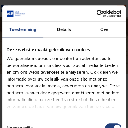
Skip to main content
Detected timezone
To
Vrije-Universiteit-Brussel-VUB
Toestemming
Details
Over
OK
Deze website maakt gebruik van cookies
We gebruiken cookies om content en advertenties te
personaliseren, om functies voor social media te bieden
en om ons websiteverkeer te analyseren. Ook delen we
informatie over uw gebruik van onze site met onze
partners voor social media, adverteren en analyse. Deze
MY INFORMATION
partners kunnen deze gegevens combineren met andere
informatie die u aan ze heeft verstrekt of die ze hebben
EVENT
Email *
verzameld op basis van uw gebruik van hun services.
T
Noodzakelijk