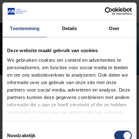
Closed
Toestemming
Details
Over
Deze website maakt gebruik van cookies
We gebruiken cookies om content en advertenties te
personaliseren, om functies voor social media te bieden
en om ons websiteverkeer te analyseren. Ook delen we
informatie over uw gebruik van onze site met onze
Here you can find the program for the
partners voor social media, adverteren en analyse. Deze
event
Programme_StutteringSymposiumVUB
partners kunnen deze gegevens combineren met andere
informatie die u aan ze heeft verstrekt of die ze hebben
verzameld op basis van uw gebruik van hun services.
Toestemmingsselectie
Noodzakelijk