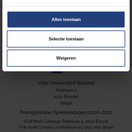
De inschrijvingen voor de Openlesdagen van
academiejaar 2026-2027 zijn op dit moment nog niet
geopend.
Wil je op de hoogte blijven van wanneer je je
Alles toestaan
kunt inschrijven?
Klik dan op de knop hierboven en laat
je gegevens achter. Zodra de inschrijvingen open zijn,
Selectie toestaan
sturen we je een e-mail.
Weigeren
Vrije Universiteit Brussel
Pleinlaan 2
1050 Brussel
België
Preregistratie Openlesdagen 2026-2027
VUB Main Campus: Pleinlaan 2, 1050 Elsene
VUB Health Campus: Laarbeeklaan 103, 1090 Jette, België