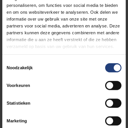
personaliseren, om functies voor social media te bieden
en om ons websiteverkeer te analyseren. Ook delen we
Fijn dat je interesse hebt in de VUB. Wil je ontdekken hoe
informatie over uw gebruik van onze site met onze
het is om te studeren aan de VUB? Vraag je je af hoe een
partners voor social media, adverteren en analyse. Deze
les aan de universiteit er aan toe gaat?
partners kunnen deze gegevens combineren met andere
informatie die u aan ze heeft verstrekt of die ze hebben
In het najaar van 2026 kan je deelnemen aan onze
verzameld op basis van uw gebruik van hun services.
Openlesdagen in de herfstvakanie
van dinsdag 3
november tot vrijdag 6 november
. In het voorjaar van
Toestemmingsselectie
2027 kan je deelnemen aan onze Openlesdagen in de
Noodzakelijk
krokusvakantie
van maandag 8 februari tot vrijdag 12
februari
.
Voorkeuren
Gedurende deze dagen zijn onze campussen voor jou
geopend. Op het programma staan lessen en workshops
Statistieken
van alle 33 bacheloropleidingen. Reserveer een plaatsje
tussen onze studenten en ontdek hoe het is om op onze
universiteit te studeren!
Marketing