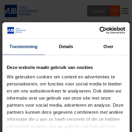
Closed
Toestemming
Details
Over
Accessibility
Deze website maakt gebruik van cookies
We gebruiken cookies om content en advertenties te
personaliseren, om functies voor social media te bieden
en om ons websiteverkeer te analyseren. Ook delen we
How to reach the VUB Main Campus in Ixelles/Etterbeek?
informatie over uw gebruik van onze site met onze
partners voor social media, adverteren en analyse. Deze
The VUB Main Campus in Etterbeek is within walking
partners kunnen deze gegevens combineren met andere
distance of the train station and is also easily accessible
informatie die u aan ze heeft verstrekt of die ze hebben
by bike, bus, tram and metro.
verzameld op basis van uw gebruik van hun services.