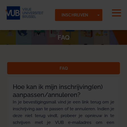
Skip to main content
Gedetecteerde tijdzone
Togg
TOGGLE DR
Vrije-Universiteit-Brussel-VUB
INSCHRIJVEN
OK
FAQ
FAQ
Hoe kan ik mijn inschrijving(en)
aanpassen/annuleren?
In je bevestigingsmail vind je een link terug om je
inschrijving aan te passen of te annuleren. Indien je
deze niet terug vindt, probeer je opnieuw in te
schrijven met je VUB e-mailadres om een