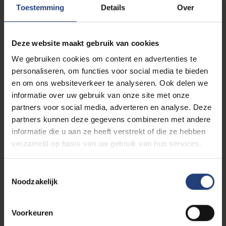
Toestemming
Details
Over
weten komen in jouw bevestigingsmail die je krijgt
na inschrijving; een lokaalnummer bij een on
campus infosessie en een Microsoft Teams link bij
Deze website maakt gebruik van cookies
een online infosessie.
We gebruiken cookies om content en advertenties te
personaliseren, om functies voor social media te bieden
en om ons websiteverkeer te analyseren. Ook delen we
Aan hoeveel groepssessies mag ik
informatie over uw gebruik van onze site met onze
deelnemen?
partners voor social media, adverteren en analyse. Deze
Je mag aan zoveel groepssessies deelnemen als
partners kunnen deze gegevens combineren met andere
je wil. We raden je wel aan om je enkel in te
informatie die u aan ze heeft verstrekt of die ze hebben
schrijven voor de groepssessies die jou ook nuttig
verzameld op basis van uw gebruik van hun services.
lijken voor jezelf. Daarnaast vragen we jou om je
enkel in te schrijven voor de groepssessies
T
waarop je aanwezig zal zijn. Zorg dus voor een
Noodzakelijk
o
evenwichtige en haalbare planning.
e
s
Voorkeuren
t