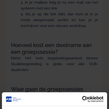
In je mailbox krijg je nu een mail van het
systeem met een link
Als je op die link klikt, dan kom je in je
reeds aangemaakt profiel en kan je je
inschrijven voor een nieuwe workshop.
Hoeveel kost een deelname aan
een groepssessie?
Niets! Het hele begeleidingsaanbod binnen
Studiebegeleiding is gratis voor alle VUB-
studenten.
Waar gaan de groepssessies
door?
De infosessies worden georganiseerd op campus
Jette en online. De specifieke locatie zal je te