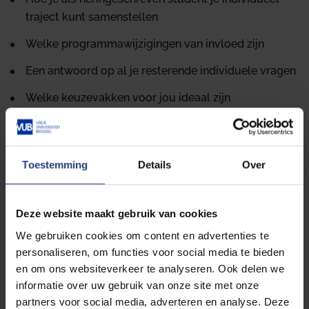
traject kunt samenstellen
Welke programmawijzigingen van invloed zijn
Een antwoord op al je resterende individuele vragen
Welke keuzevakken voor jou ideaal zijn
Toestemming
Details
Over
Welkom en studietrajecthulp (enkel voor bestaande
studenten): BA, SCH, VRB, MA Taal- en Letterkunde
Deze website maakt gebruik van cookies
We gebruiken cookies om content en advertenties te
Hulp bij jouw individueel studietraject.
personaliseren, om functies voor social media te bieden
en om ons websiteverkeer te analyseren. Ook delen we
Na het volgen van deze Infosessie/Q&A/workshop
informatie over uw gebruik van onze site met onze
weet je…
partners voor social media, adverteren en analyse. Deze