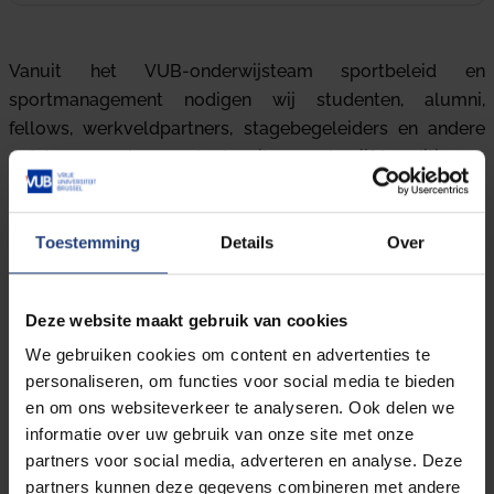
Vanuit het VUB-onderwijsteam sportbeleid en
sportmanagement nodigen wij studenten, alumni,
fellows, werkveldpartners, stagebegeleiders en andere
geïnteresseerden van harte uit voor de vijfde editie van
de
Paul De Knop Sportmanagement Award Night
.
Dit evenement vindt plaats op vrijdag 2 oktober 2026 in
Toestemming
Details
Over
het Learning & Innovation Center (LIC) op de VUB-
campus in Etterbeek.
Deze website maakt gebruik van cookies
Tijdens deze avond brengen we studenten, alumni en
We gebruiken cookies om content en advertenties te
professionals uit het werkveld samen voor een
personaliseren, om functies voor social media te bieden
inspirerend programma en waardevolle ontmoetingen.
en om ons websiteverkeer te analyseren. Ook delen we
We vieren de kracht van ons netwerk en reiken twee
informatie over uw gebruik van onze site met onze
bijzondere awards uit:
partners voor social media, adverteren en analyse. Deze
partners kunnen deze gegevens combineren met andere