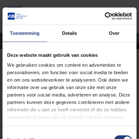
Skip to main content
Gedetecteerde tijdzone
Togg
TOGGLE DR
Vrije-Universiteit-Brussel-VUB
INSCHRIJVEN
Toestemming
Details
Over
OK
SAVE THE DATE
Deze website maakt gebruik van cookies
We gebruiken cookies om content en advertenties te
personaliseren, om functies voor social media te bieden
en om ons websiteverkeer te analyseren. Ook delen we
informatie over uw gebruik van onze site met onze
partners voor social media, adverteren en analyse. Deze
partners kunnen deze gegevens combineren met andere
informatie die u aan ze heeft verstrekt of die ze hebben
verzameld op basis van uw gebruik van hun services.
T