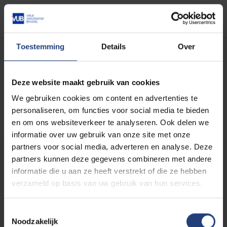
Register
Toestemming
Details
Over
Deze website maakt gebruik van cookies
About Alex Channon
We gebruiken cookies om content en advertenties te
personaliseren, om functies voor social media te bieden
en om ons websiteverkeer te analyseren. Ook delen we
informatie over uw gebruik van onze site met onze
partners voor social media, adverteren en analyse. Deze
partners kunnen deze gegevens combineren met andere
informatie die u aan ze heeft verstrekt of die ze hebben
verzameld op basis van uw gebruik van hun services.
Dr. Alex Channon
Toestemmingsselectie
Willy Calewaert Chair
Noodzakelijk
Holder 2026, Principal