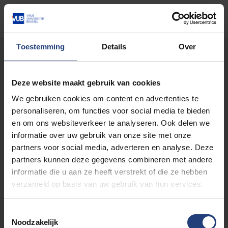
Register
Toestemming
Details
Over
Deze website maakt gebruik van cookies
You're not able to
We gebruiken cookies om content en advertenties te
personaliseren, om functies voor social media te bieden
register to this event
en om ons websiteverkeer te analyseren. Ook delen we
informatie over uw gebruik van onze site met onze
as the dates of all
partners voor social media, adverteren en analyse. Deze
partners kunnen deze gegevens combineren met andere
categories are set up
informatie die u aan ze heeft verstrekt of die ze hebben
verzameld op basis van uw gebruik van hun services.
in the past.
Toestemmingsselectie
Noodzakelijk