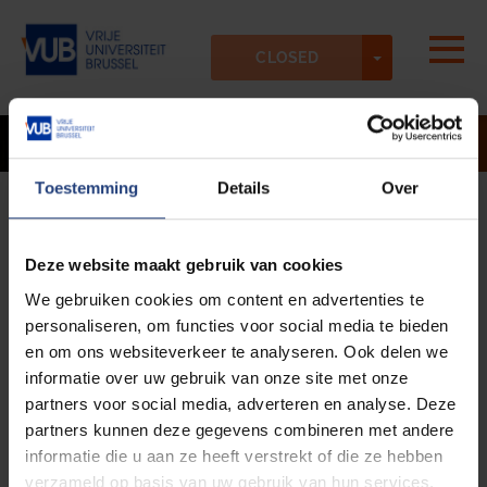
Skip to main content
Detected timezone
Togg
TOGGLE DR
Vrije-Universiteit-Brussel-VUB
CLOSED
OK
MORE GROUP SESSIONS?
Toestemming
Details
Over
Are you looking for workshops on
study skills, planning,
Deze website maakt gebruik van cookies
presenting, and writing papers
? Discover the offer of the
We gebruiken cookies om content en advertenties te
study advisors
here
!
personaliseren, om functies voor social media te bieden
Are you looking for workshops on
career guidance
?
en om ons websiteverkeer te analyseren. Ook delen we
Discover the offer of the career counsellors
here
!
informatie over uw gebruik van onze site met onze
partners voor social media, adverteren en analyse. Deze
Are you looking for group sessions on
tutoring
? Discover
partners kunnen deze gegevens combineren met andere
the offer for (future) tutors
here
.
informatie die u aan ze heeft verstrekt of die ze hebben
verzameld op basis van uw gebruik van hun services.
Are you looking for group sessions on
study path