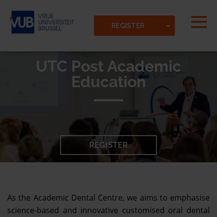
Skip to main content
Detected timezone
Togg
TOGGLE DR
Vrije-Universiteit-Brussel-VUB
REGISTER
UTC Post Academic
OK
Education
REGISTER
As the Academic Dental Centre, we aims to emphasise
science-based and innovative customised oral dental