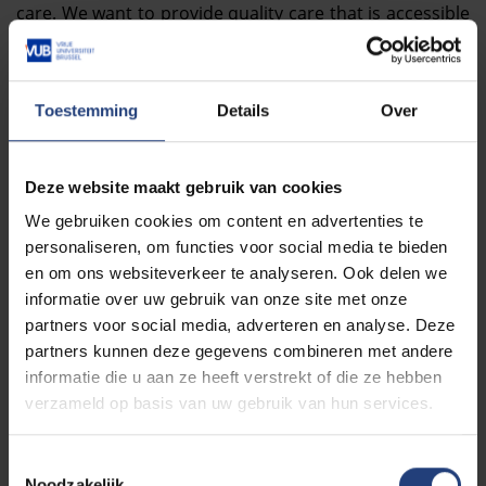
care. We want to provide quality care that is accessible
to all, offered by a multidisciplinary team and based on
fundamental and clinically relevant research. To this
end, we are committed to our growth as a research
Toestemming
Details
Over
and training centre, organising post academic courses
and training in collaboration with partners who aim for
the same academic and clinical excellence.
Deze website maakt gebruik van cookies
We gebruiken cookies om content en advertenties te
We have a completely renewed
Academic Dental Lab
personaliseren, om functies voor social media te bieden
and auditorium (100 persons) available for this
en om ons websiteverkeer te analyseren. Ook delen we
purpose.
informatie over uw gebruik van onze site met onze
For any questions and/or comments, you can always
partners voor social media, adverteren en analyse. Deze
email us at
utc@vub.be
partners kunnen deze gegevens combineren met andere
informatie die u aan ze heeft verstrekt of die ze hebben
verzameld op basis van uw gebruik van hun services.
T
Noodzakelijk