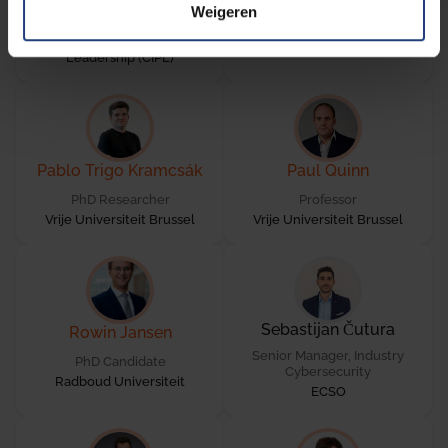
Director of Privacy & Data
Partner
Weigeren
Policy
Wilson Sonsini Goodrich &
Center of information Policy
Rosati
Leadership (CIPL)
Pablo Trigo Kramcsák
Paul Quinn
PhD Researcher
Professor
Vrije Universiteit Brussel
Vrije Universiteit Brussel
Sebastijan Čutura
Rowin Jansen
Senior Manager, Industry
PhD Candidate
Cybersecurity
Radboud Universiteit
ECSO