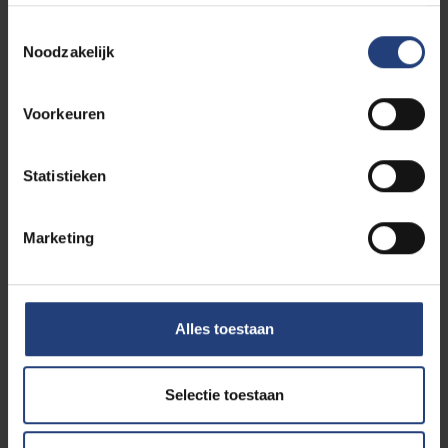
Toestemmingsselectie
Noodzakelijk
Henry Pearce
Lucas Anjos
Voorkeuren
Sciences Po
Senior Lecturer in Law
University of Portsmouth
Statistieken
Marketing
Simon Verschaeve
Michaël Van den Poel
DLA Piper
PhD Researcher
Vrije Universiteit Brussel
Alles toestaan
Selectie toestaan
Natascha Gerlach
Nikolaos Theodorakis