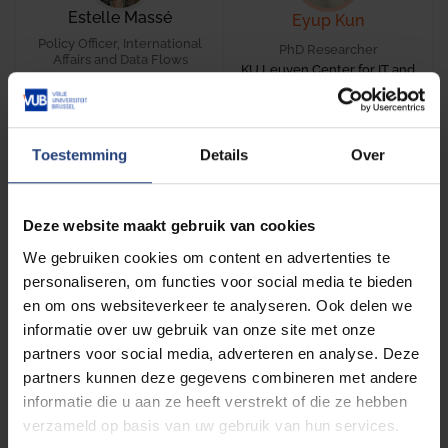
Estelle Massé
Eyup Kun
Policy Officer, International
PhD Researcher
Affairs and Data Flows
KU Leuven Center for IT and
DG Justice, European
IP Law
Commission
Toestemming
Details
Over
Giuseppe Bianco
Gianclaudio Malgieri
Deze website maakt gebruik van cookies
OECD
Associate Professor of Law &
Technology
We gebruiken cookies om content en advertenties te
Universiteit Leiden
personaliseren, om functies voor social media te bieden
en om ons websiteverkeer te analyseren. Ook delen we
informatie over uw gebruik van onze site met onze
partners voor social media, adverteren en analyse. Deze
partners kunnen deze gegevens combineren met andere
Heidi Waem
Hielke Hijmans
informatie die u aan ze heeft verstrekt of die ze hebben
Vrije Universiteit Brussel
Partner
verzameld op basis van uw gebruik van hun services.
DLA Piper